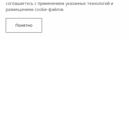
соглашаетесь с применением указанных технологий и
OMODA C7 – 55 000 руб.¹
размещением cookie-файлов.
OMODA C5 новая – 54 000 руб.²
Понятно
СТРАХОВАНИЕ С OMODA
Для вас покупка нового OMODA с оплатой наличными или
в кредит стала еще проще — мы предлагаем специальные
условия страхования КАСКО. В рамках OMODA
Страхование вы можете выбрать одну из наиболее
подходящих программ.
Подробнее