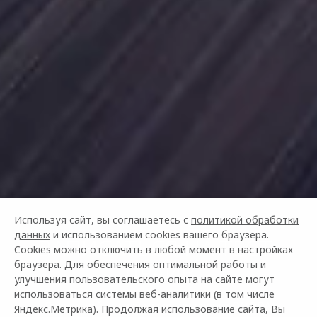
Используя сайт, вы соглашаетесь с
политикой обработки
данных
и использованием cookies вашего браузера.
ЗАПИСАТЬСЯ НА ТЕСТ-
Cookies можно отключить в любой момент в настройках
ДРАЙВ
браузера. Для обеспечения оптимальной работы и
улучшения пользовательского опыта на сайте могут
использоваться системы веб-аналитики (в том числе
Почувствуйте драйв за рулём нового OMODA!
Яндекс.Метрика). Продолжая использование сайта, Вы