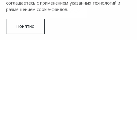
соглашаетесь с применением указанных технологий и
размещением cookie-файлов.
Записаться
Понятно
Тест-драйв автомобилей – это лучший способ оценить
комфорт и динамику перед покупкой. Запишитесь на тест-
драйв OMODA, чтобы почувствовать инновационные
технологии и стильный дизайн этих моделей. Убедитесь в
их преимуществах лично – выбирайте идеальный
автомобиль для себя!
Подробнее
Записаться на тест-драйв