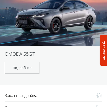
OMODA C5
OMODA S5GT
Подробнее
Заказ тест-драйва