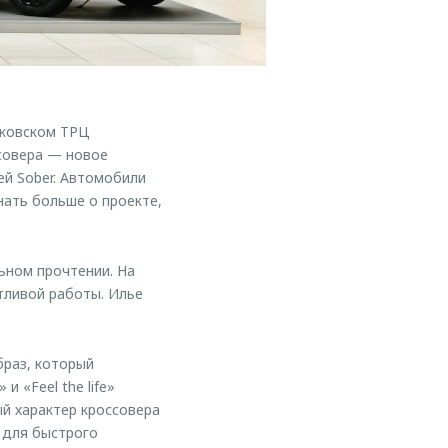
сковском ТРЦ
ссовера — новое
й Sober. Автомобили
нать больше о проекте,
ьном прочтении. На
тливой работы. Илье
раз, который
 «Feel the life»
й характер кроссовера
 для быстрого