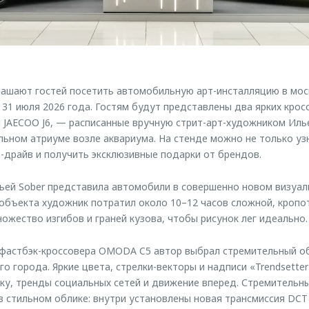
ашают гостей посетить автомобильную арт-инсталляцию в мо
о 31 июля 2026 года. Гостям будут представлены два ярких кро
JAECOO J6, — расписанные вручную стрит-арт-художником Илье
льном атриуме возле аквариума. На стенде можно не только уз
т-драйв и получить эксклюзивные подарки от брендов.
ьей Sober представила автомобили в совершенно новом визуал
объекта художник потратил около 10–12 часов сложной, кропо
ожество изгибов и граней кузова, чтобы рисунок лег идеально.
 фастбэк-кроссовера OMODA C5 автор выбрал стремительный об
 города. Яркие цвета, стрелки-векторы и надписи «Trendsetter» и
у, тренды социальных сетей и движение вперед. Стремительны
в стильном облике: внутри установлены новая трансмиссия DCT