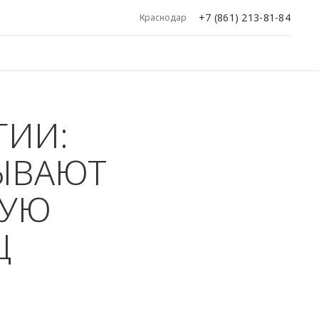
+7 (861) 213-81-84
Краснодар
ГИИ:
ЗЫВАЮТ
НУЮ
Ц