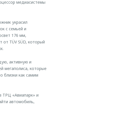
оцессор медиасистемы
ожник украсил
ок с семьей и
свет 176 мм,
т от TÜV SÜD, который
х.
дую, активную и
ей мегаполиса, которые
о близки как самим
в ТРЦ «Авиапарк» и
айти автомобиль,