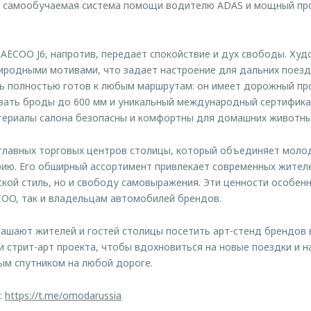
, самообучаемая система помощи водителю ADAS и мощный пр
AECOO J6, напротив, передает спокойствие и дух свободы. Худ
риродными мотивами, что задает настроение для дальних поезд
ь полностью готов к любым маршрутам: он имеет дорожный про
вать броды до 600 мм и уникальный международный сертифика
териалы салона безопасны и комфортны для домашних животны
главных торговых центров столицы, который объединяет моло
ию. Его обширный ассортимент привлекает современных жител
ской стиль, но и свободу самовыражения. Эти ценности особенн
OO, так и владельцам автомобилей брендов.
шают жителей и гостей столицы посетить арт-стенд брендов 
 стрит-арт проекта, чтобы вдохновиться на новые поездки и н
ым спутником на любой дороге.
:
https://t.me/omodarussia