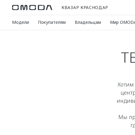
КВАЗАР КРАСНОДАР
Модели
Покупателям
Владельцам
Мир OMOD
Т
Хотим 
цент
индив
Мы пр
г