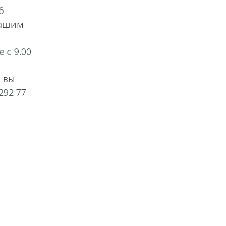
б
нашим
 с 9.00
 вы
292 77