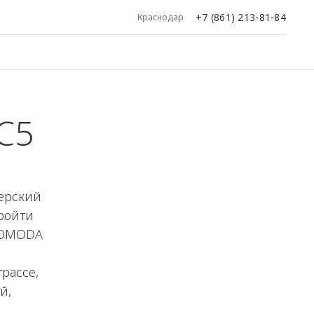
+7 (861) 213-81-84
Краснодар
C5
лерский
ройти
 OMODA
рассе,
й,
.