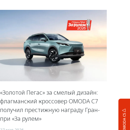
«Золотой Пегас» за смелый дизайн:
флагманский кроссовер OMODA C7
получил престижную награду Гран-
OMODA C5
при «За рулем»
27 мая 2026