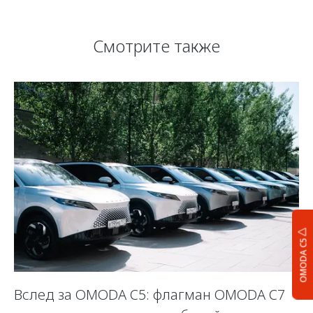
Смотрите также
OMODA C5
Вслед за OMODA C5: флагман OMODA C7
С