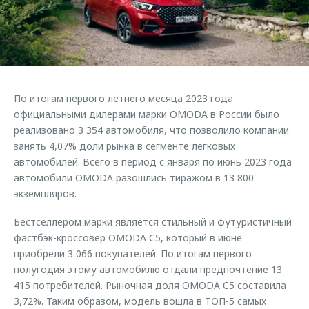
Страхование
Клиентская поддержка
Обратная связь
Кредитный калькулятор
O&J Автоклуб
Аксессуары
Клуб владельцев OMODA
Одежда и сувениры
Приложение O&J
По итогам первого летнего месяца 2023 года
Оригинальные аксессуары
официальными дилерами марки OMODA в России было
Аксессуары
Запчасти
реализовано 3 354 автомобиля, что позволило компании
Одежда и сувениры
занять 4,07% доли рынка в сегменте легковых
Трейд-ин
Оригинальные аксессуары
автомобилей. Всего в период с января по июнь 2023 года
автомобили OMODA разошлись тиражом в 13 800
Калькулятор трейд-ин
Запчасти
экземпляров.
Бестселлером марки является стильный и футуристичный
фастбэк-кроссовер OMODA C5, который в июне
приобрели 3 066 покупателей. По итогам первого
полугодия этому автомобилю отдали предпочтение 13
415 потребителей. Рыночная доля OMODA C5 составила
3,72%. Таким образом, модель вошла в ТОП-5 самых