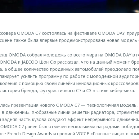
ссовера OMODA C7 состоялась на фестивале OMODA DAY, приур
 сцене также была впервые продемонстрирована новая модель
ренд OMODA собрал молодежь со всего мира на OMODA DAY в го
 OMODA и JAECOO Шон Сю рассказал, что на данный момент бре
ра, а общее количество проданных автомобилей преодолело п
анирует усилить программу по работе с молодежной аудитори
околения с помощью своей линейки инновационных кроссоверо
ь история бренда, футуристичного C7 и C3 в стиле кибер-меха.
ялась презентация нового OMODA C7 — технологичная модель
в движении». Х-образные линии решетки радиатора, стремител
 задняя часть кузова создают эффект непрерывного движения.
 OMODA C7 ранее был отмечен несколькими наградами: победо
е French Design Awards и премией VOICE «Главные лица» в ном