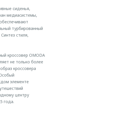
ивные сиденья,
ран медиасистемы,
 обеспечивают
льный турбированный
 Синтез стиля,
чный кроссовер OMODA
ляет не только более
 образ кроссовера
 Особый
ждом элементе
путешествий
андному центру
5 года.