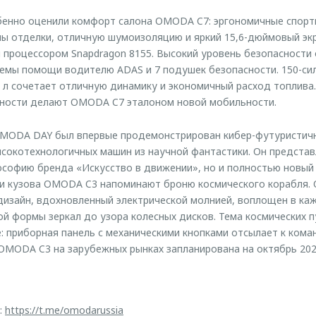
енно оценили комфорт салона OMODA C7: эргономичные спорт
ы отделки, отличную шумоизоляцию и яркий 15,6-дюймовый эк
процессором Snapdragon 8155. Высокий уровень безопасности
темы помощи водителю ADAS и 7 подушек безопасности. 150-си
 л сочетает отличную динамику и экономичный расход топлива.
вности делают OMODA C7 эталоном новой мобильности.
 OMODA DAY был впервые продемонстрирован кибер-футуристи
ысокотехнологичных машин из научной фантастики. Он представ
ософию бренда «Искусство в движении», но и полностью новый
ни кузова OMODA C3 напоминают броню космического корабля.
дизайн, вдохновленный электрической молнией, воплощен в ка
той формы зеркал до узора колесных дисков. Тема космических 
: приборная панель с механическими кнопками отсылает к ком
OMODA C3 на зарубежных рынках запланирована на октябрь 202
:
https://t.me/omodarussia