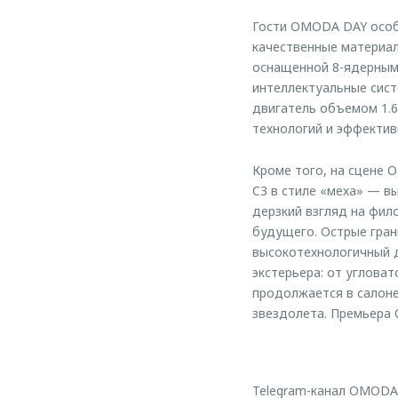
Гости OMODA DAY особ
качественные материал
оснащенной 8-ядерным 
интеллектуальные сис
двигатель объемом 1.6
технологий и эффекти
Кроме того, на сцене
C3 в стиле «меха» — в
дерзкий взгляд на фил
будущего. Острые гра
высокотехнологичный 
экстерьера: от углова
продолжается в салоне
звездолета. Премьера 
Telegram-канал OMODA