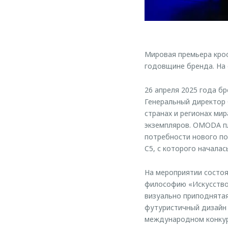
Мировая премьера кро
годовщине бренда. На
26 апреля 2025 года б
Генеральный директор
странах и регионах ми
экземпляров. OMODA пл
потребности нового п
C5, с которого началас
На мероприятии состо
философию «Искусство 
визуально приподнятая
футуристичный дизайн
международном конкурс