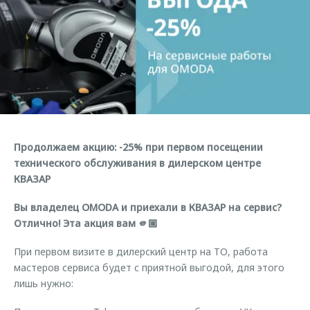
Страхование
Клиентская поддержка
Обратная связь
Кредитный калькулятор
O&J Автоклуб
Аксессуары
Клуб владельцев OMODA
Одежда и сувениры
Приложение O&J
Оригинальные аксессуары
Аксессуары
Запчасти
Одежда и сувениры
Продолжаем акцию: -25% при первом посещении
Трейд-ин
Оригинальные аксессуары
технического обслуживания в дилерском центре
КВАЗАР
Калькулятор трейд-ин
Запчасти
Вы владелец OMODA и приехали в КВАЗАР на сервис?
Отлично! Эта акция вам 🫵🏼
При первом визите в дилерский центр на ТО, работа
мастеров сервиса будет с приятной выгодой, для этого
лишь нужно: