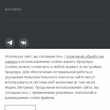
7728168971 ОГРН 1027700067328 место нахождение 107078, г.
Москва, ул. Каланчевская, д. 27. Ген.лицензия ЦБ РФ № 1326 от
КОНТАКТЫ
16.01.2015. Предложение ограничено и не является публичной
офертой.
Используя сайт, вы соглашаетесь с
политикой обработки
данных
и использованием cookies вашего браузера.
Cookies можно отключить в любой момент в настройках
браузера. Для обеспечения оптимальной работы и
улучшения пользовательского опыта на сайте могут
использоваться системы веб-аналитики (в том числе
Горячая линия OMODA:
+7 (861) 213-81-84
Яндекс.Метрика). Продолжая использование сайта, Вы
соглашаетесь с применением указанных технологий и
© 2026 Квазар Краснодар
размещением cookie-файлов.
Модельный ряд
Архивные модели
Контакты
Правовая информация