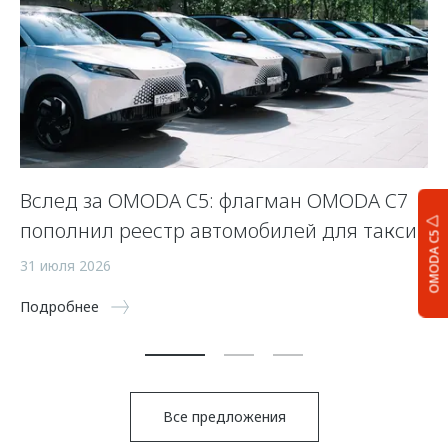
Вслед за OMODA C5: флагман OMODA C7
С
пополнил реестр автомобилей для такси
п
OMODA C5
а
31 июля 2026
5 
Подробнее
По
Все предложения