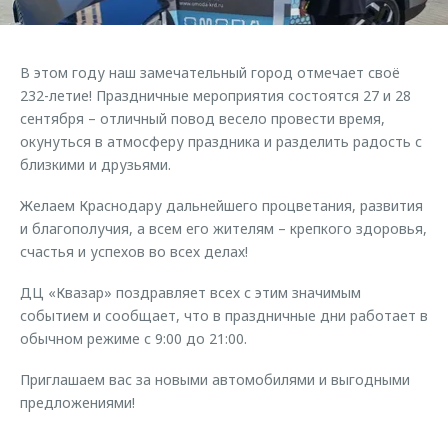
Страхование
Клиентская поддержка
Обратная связь
Кредитный калькулятор
O&J Автоклуб
В этом году наш замечательный город отмечает своё
Аксессуары
Клуб владельцев OMODA
232-летие! Праздничные мероприятия состоятся 27 и 28
сентября – отличный повод весело провести время,
Одежда и сувениры
Приложение O&J
окунуться в атмосферу праздника и разделить радость с
Оригинальные аксессуары
близкими и друзьями.
Аксессуары
Запчасти
Одежда и сувениры
Желаем Краснодару дальнейшего процветания, развития
Трейд-ин
и благополучия, а всем его жителям – крепкого здоровья,
Оригинальные аксессуары
счастья и успехов во всех делах!
Калькулятор трейд-ин
Запчасти
ДЦ «Квазар» поздравляет всех с этим значимым
событием и сообщает, что в праздничные дни работает в
обычном режиме с 9:00 до 21:00.
Приглашаем вас за новыми автомобилями и выгодными
предложениями!