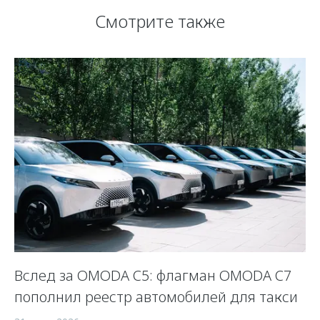
Смотрите также
Вслед за OMODA C5: флагман OMODA C7
С
пополнил реестр автомобилей для такси
п
а