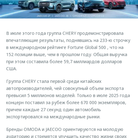
Страхование
Клиентская поддержка
Обратная связь
Кредитный калькулятор
O&J Автоклуб
Аксессуары
Клуб владельцев OMODA
В июле этого года группа CHERY продемонстрировала
Одежда и сувениры
Приложение O&J
впечатляющие результаты, поднявшись на 233-ю строчку
Оригинальные аксессуары
в международном рейтинге Fortune Global 500 , что на
Аксессуары
152 позиции выше, чем в прошлом году. Общая выручка
Запчасти
при этом составила более 59,7 миллиардов долларов
Одежда и сувениры
США.
Трейд-ин
Оригинальные аксессуары
Калькулятор трейд-ин
Запчасти
Группа CHERY стала первой среди китайских
автопроизводителей, чей совокупный объем экспорта
превысил 5 миллионов моделей. Только в июле 2025 года
концерн поставил за рубеж более 670 000 экземпляров,
причем каждые 27 секунд один автомобиль
экспортировался на международные рынки.
Бренды OMODA и JAECOO ориентируются на молодую
аудиторию и стремятся улучшить качество жизни своих