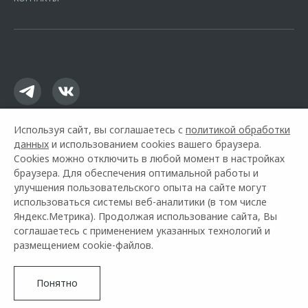
16.01.2015. Предложение ограничено и не является публичной
офертой.
Используя сайт, вы соглашаетесь с
политикой обработки
данных
и использованием cookies вашего браузера.
Cookies можно отключить в любой момент в настройках
браузера. Для обеспечения оптимальной работы и
улучшения пользовательского опыта на сайте могут
использоваться системы веб-аналитики (в том числе
Горячая линия OMODA:
+7 (861) 213-81-84
Яндекс.Метрика). Продолжая использование сайта, Вы
соглашаетесь с применением указанных технологий и
© 2026 Квазар Краснодар
размещением cookie-файлов.
Модельный ряд
Архивные модели
Контакты
Правовая информация
Понятно