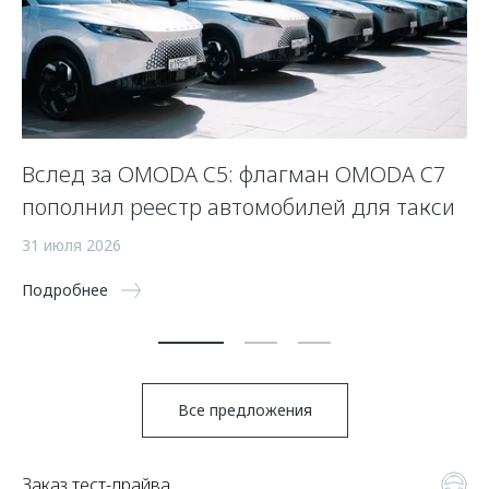
Вслед за OMODA C5: флагман OMODA C7
С
пополнил реестр автомобилей для такси
п
а
31 июля 2026
5 
Подробнее
По
Все предложения
Заказ тест-драйва