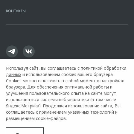
7728168971 ОГРН 1027700067328 место нахождение 107078, г.
Москва, ул. Каланчевская, д. 27. Ген.лицензия ЦБ РФ № 1326 от
КОНТАКТЫ
16.01.2015. Предложение ограничено и не является публичной
офертой.
Используя сайт, вы соглашаетесь с
политикой обработки
данных
и использованием cookies вашего браузера.
Cookies можно отключить в любой момент в настройках
браузера. Для обеспечения оптимальной работы и
улучшения пользовательского опыта на сайте могут
использоваться системы веб-аналитики (в том числе
Горячая линия OMODA:
+7 (861) 213-81-84
Яндекс.Метрика). Продолжая использование сайта, Вы
соглашаетесь с применением указанных технологий и
© 2026 Квазар Краснодар
размещением cookie-файлов.
Модельный ряд
Архивные модели
Контакты
Правовая информация