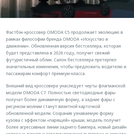
Страхование
Клиентская поддержка
Обратная связь
Кредитный калькулятор
O&J Автоклуб
Аксессуары
Клуб владельцев OMODA
Фастбэк-кроссовер OMODA C5 продолжает эволюцию в
Одежда и сувениры
Приложение O&J
рамках философии бренда OMODA «Искусство в
Оригинальные аксессуары
движении». Обновленная версия бестселлера, которая
Аксессуары
будет представлена в 2026 году, получит свежий
Запчасти
футуристичный облик. Салон бестселлера претерпел
Одежда и сувениры
значительные изменения, чтобы предложить водителю и
Трейд-ин
Оригинальные аксессуары
пассажирам комфорт премиум-класса.
Калькулятор трейд-ин
Запчасти
Внешний вид кроссовера унаследует черты флагманской
модели OMODA C7. Полностью светодиодные фары
получат более динамичную форму, а задние фары с
рисунком молнии станут визитной карточкой
обновленной модели. Сохранив узнаваемую форму
кузова с эффектом «парящей» крыши, модель получит
более агрессивные линии заднего бампера, новый дизайн
колесных дисков и аэродинамически выверенные зеркала.