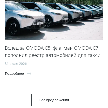
Вслед за OMODA C5: флагман OMODA C7
С
пополнил реестр автомобилей для такси
п
а
31 июля 2026
5 
Подробнее
По
Все предложения