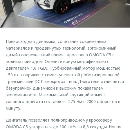
Страхование
Клиентская поддержка
Обратная связь
Кредитный калькулятор
O&J Автоклуб
Аксессуары
Клуб владельцев OMODA
Одежда и сувениры
Приложение O&J
Превосходная динамика, сочетание современных
Оригинальные аксессуары
материалов и продвинутых технологий, эргономичный
Аксессуары
Запчасти
дизайн опережающий время - кроссовер OMODA С5 с
Одежда и сувениры
полным приводом. Оцените новую модификацию с
Трейд-ин
Оригинальные аксессуары
двигателем 1.6 TGDI. Турбированный мотор мощностью
150 л.с. сопряжен с семиступенчатой роботизированной
Калькулятор трейд-ин
Запчасти
трансмиссией DCT «мокрого» типа. Двигатель отличается
безупречной динамикой и высоким показателем
экономичности. Максимальный крутящий момент
силового агрегата составляет 275 Нм с 2000 оборотов в
минуту.
Двигатель позволяет полноприводному кроссоверу
OMODA C5 ускоряться до 100 км/ч за 8,6 секунды. Новая