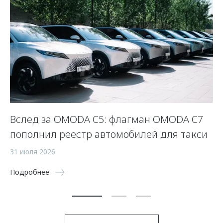
Вслед за OMODA C5: флагман OMODA C7
С
пополнил реестр автомобилей для такси
п
а
31 июля 2026
5 
Подробнее
По