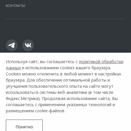
Москва, ул. Каланчевская, д. 27. Ген.лицензия ЦБ РФ № 1326 от
КОНТАКТЫ
16.01.2015. Предложение ограничено и не является публичной
офертой.
Используя сайт, вы соглашаетесь с
политикой обработки
данных
и использованием cookies вашего браузера.
Cookies можно отключить в любой момент в настройках
браузера. Для обеспечения оптимальной работы и
улучшения пользовательского опыта на сайте могут
использоваться системы веб-аналитики (в том числе
Горячая линия OMODA:
+7 (861) 213-81-84
Яндекс.Метрика). Продолжая использование сайта, Вы
соглашаетесь с применением указанных технологий и
© 2026 Квазар Краснодар
размещением cookie-файлов.
Модельный ряд
Архивные модели
Контакты
Правовая информация
Понятно