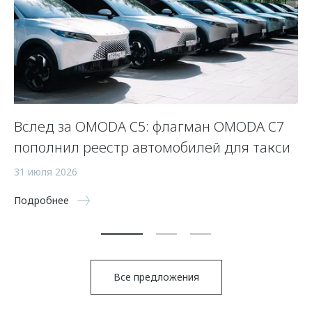
Вслед за OMODA C5: флагман OMODA C7
С
пополнил реестр автомобилей для такси
п
а
31 июля 2026
5 
Подробнее
По
Все предложения