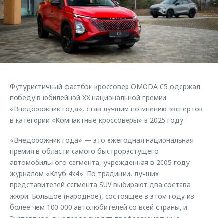
Страхование
Клиентская поддержка
Обратная связь
Кредитный калькулятор
O&J Автоклуб
Аксессуары
Клуб владельцев OMODA
Одежда и сувениры
Приложение O&J
Оригинальные аксессуары
Аксессуары
Футуристичный фастбэк-кроссовер OMODA C5 одержал
Запчасти
Одежда и сувениры
победу в юбилейной XX национальной премии
«Внедорожник года», став лучшим по мнению экспертов
Трейд-ин
Оригинальные аксессуары
в категории «Компактные кроссоверы» в 2025 году.
Калькулятор трейд-ин
Запчасти
«Внедорожник года» — это ежегодная национальная
премия в области самого быстрорастущего
автомобильного сегмента, учрежденная в 2005 году
журналом «Клуб 4х4». По традиции, лучших
представителей сегмента SUV выбирают два состава
жюри: Большое (народное), состоящее в этом году из
более чем 100 000 автолюбителей со всей страны, и