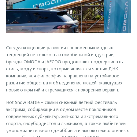
Страхование
Клиентская поддержка
Обратная связь
Кредитный калькулятор
O&J Автоклуб
Аксессуары
Клуб владельцев OMODA
Одежда и сувениры
Приложение O&J
Оригинальные аксессуары
Следуя концепции развития современных модных
Аксессуары
тенденций не только в автомобильной индустрии,
Запчасти
Одежда и сувениры
бренды OMODA и JAECOO продолжают поддерживать
стиль, моду и спорт, которые являются частью ДНК
Трейд-ин
Оригинальные аксессуары
компании, чья философия направлена на устойчивое
Калькулятор трейд-ин
Запчасти
развитие общества и объединение людей, жаждущих
новых открытий и стремящихся к покорению вершин.
Hot Snow Battle – самый снежный летний фестиваль
экстрима, собирающий в одном месте поклонников
современных субкультур, хип-хопа и экстремального
спорта, сноубордистов и лыжников, а также любителей
умопомрачительного джиббинга и высокотехнологичных