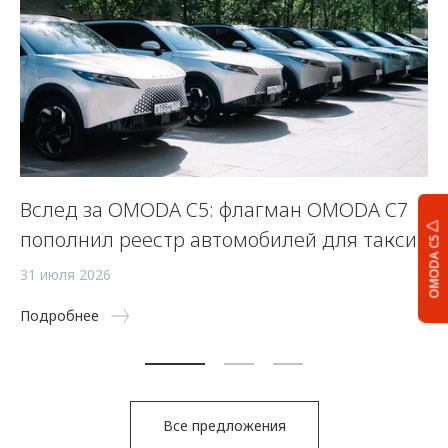
Вслед за OMODA C5: флагман OMODA C7
С
пополнил реестр автомобилей для такси
п
OMODA C5
а
31 июля 2026
5 
Подробнее
По
Все предложения