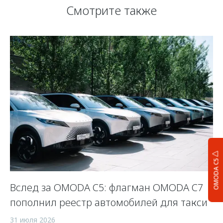
Смотрите также
OMODA C5
Вслед за OMODA C5: флагман OMODA C7
С
пополнил реестр автомобилей для такси
п
а
31 июля 2026