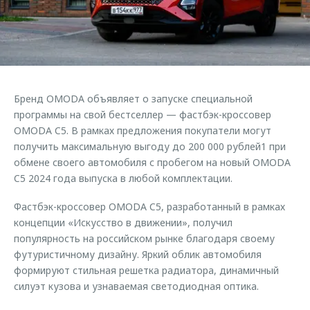
Страхование
Клиентская поддержка
Обратная связь
Кредитный калькулятор
O&J Автоклуб
Аксессуары
Клуб владельцев OMODA
Одежда и сувениры
Приложение O&J
Бренд OMODA объявляет о запуске специальной
Оригинальные аксессуары
программы на свой бестселлер — фастбэк-кроссовер
Аксессуары
Запчасти
OMODA C5. В рамках предложения покупатели могут
Одежда и сувениры
получить максимальную выгоду до 200 000 рублей1 при
Трейд-ин
Оригинальные аксессуары
обмене своего автомобиля с пробегом на новый OMODA
C5 2024 года выпуска в любой комплектации.
Калькулятор трейд-ин
Запчасти
Фастбэк-кроссовер OMODA C5, разработанный в рамках
концепции «Искусство в движении», получил
популярность на российском рынке благодаря своему
футуристичному дизайну. Яркий облик автомобиля
формируют стильная решетка радиатора, динамичный
силуэт кузова и узнаваемая светодиодная оптика.