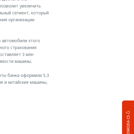
позволит увеличить
ьный сегмент, который
ения организации
а автомобили этого
ного страхования
оставляет 3 млн
оимости машины.
нты банка оформили 5,3
ие и китайские машины,
OMODA C5