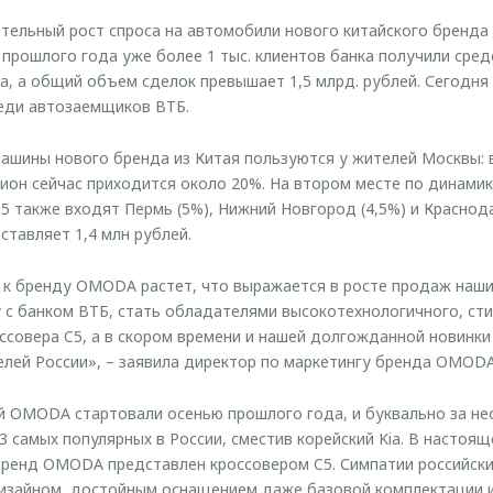
тельный рост спроса на автомобили нового китайского бренд
 прошлого года уже более 1 тыс. клиентов банка получили сред
а, а общий объем сделок превышает 1,5 млрд. рублей. Сегодн
реди автозаемщиков ВТБ.
шины нового бренда из Китая пользуются у жителей Москвы: 
гион сейчас приходится около 20%. На втором месте по динамик
-5 также входят Пермь (5%), Нижний Новгород (4,5%) и Краснод
ставляет 1,4 млн рублей.
 к бренду OMODA растет, что выражается в росте продаж наши
 с банком ВТБ, стать обладателями высокотехнологичного, сти
ссовера C5, а в скором времени и нашей долгожданной новинки 
лей России», – заявила директор по маркетингу бренда OMODA
 OMODA стартовали осенью прошлого года, и буквально за нес
3 самых популярных в России, сместив корейский Kia. В настоящ
бренд OMODA представлен кроссовером C5. Симпатии российски
изайном, достойным оснащением даже базовой комплектации 