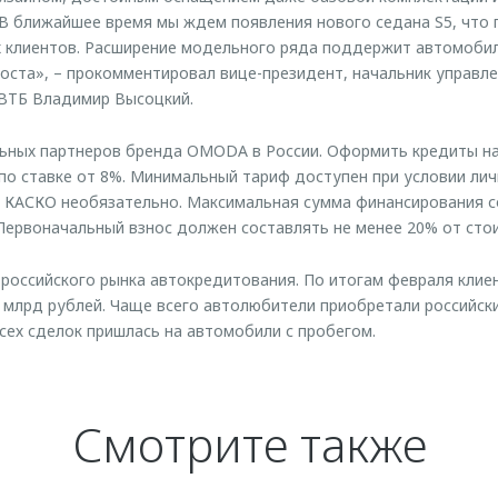
В ближайшее время мы ждем появления нового седана S5, что 
х клиентов. Расширение модельного ряда поддержит автомобил
оста», – прокомментировал вице-президент, начальник управл
ВТБ Владимир Высоцкий.
льных партнеров бренда OMODA в России. Оформить кредиты н
по ставке от 8%. Минимальный тариф доступен при условии лич
 КАСКО необязательно. Максимальная сумма финансирования с
т. Первоначальный взнос должен составлять не менее 20% от ст
 российского рынка автокредитования. По итогам февраля клие
5 млрд рублей. Чаще всего автолюбители приобретали российск
всех сделок пришлась на автомобили с пробегом.
Смотрите также