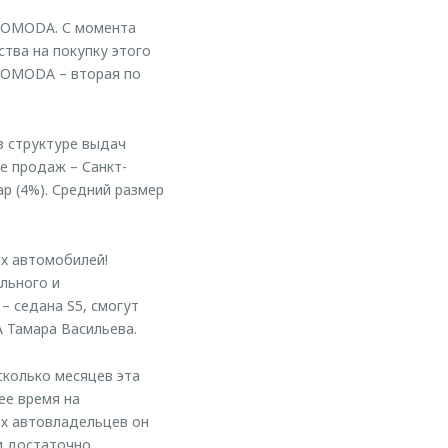
а OMODA. С момента
ства на покупку этого
я OMODA – вторая по
в структуре выдач
е продаж – Санкт-
ар (4%). Средний размер
х автомобилей!
льного и
– седана S5, смогут
 Тамара Васильева.
колько месяцев эта
ее время на
х автовладельцев он
и достаточно