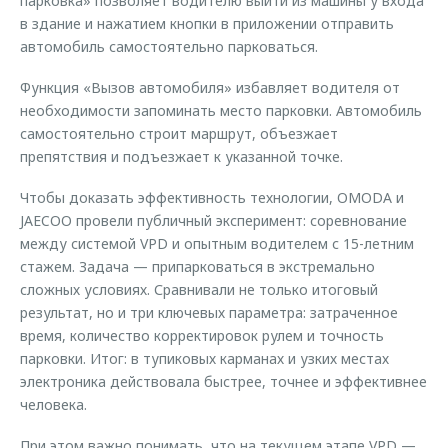
парковка» позволяет водителю выйти из машины у входа
в здание и нажатием кнопки в приложении отправить
автомобиль самостоятельно парковаться.
Функция «Вызов автомобиля» избавляет водителя от
необходимости запоминать место парковки. Автомобиль
самостоятельно строит маршрут, объезжает
препятствия и подъезжает к указанной точке.
Чтобы доказать эффективность технологии, OMODA и
JAECOO провели публичный эксперимент: соревнование
между системой VPD и опытным водителем с 15-летним
стажем. Задача — припарковаться в экстремально
сложных условиях. Сравнивали не только итоговый
результат, но и три ключевых параметра: затраченное
время, количество корректировок рулем и точность
парковки. Итог: в тупиковых карманах и узких местах
электроника действовала быстрее, точнее и эффективнее
человека.
При этом важно понимать, что на текущем этапе VPD —