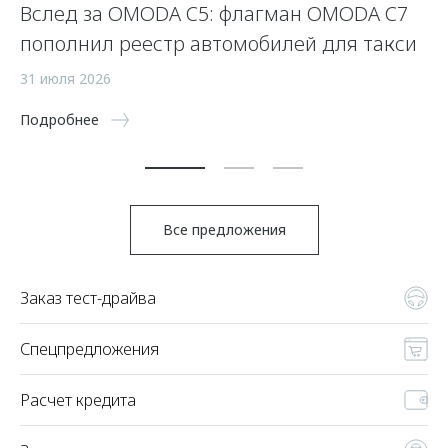
Вслед за OMODA C5: флагман OMODA C7
С
пополнил реестр автомобилей для такси
п
а
31 июля 2026
5 
Подробнее
По
Все предложения
Заказ тест-драйва
Спецпредложения
Расчет кредита