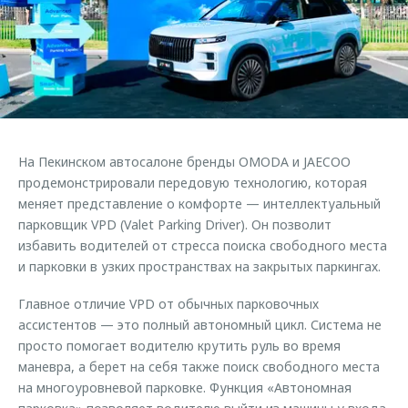
Страхование
Клиентская поддержка
Обратная связь
Кредитный калькулятор
O&J Автоклуб
Аксессуары
Клуб владельцев OMODA
Одежда и сувениры
Приложение O&J
Оригинальные аксессуары
Аксессуары
На Пекинском автосалоне бренды OMODA и JAECOO
Запчасти
Одежда и сувениры
продемонстрировали передовую технологию, которая
меняет представление о комфорте — интеллектуальный
Трейд-ин
Оригинальные аксессуары
парковщик VPD (Valet Parking Driver). Он позволит
Калькулятор трейд-ин
Запчасти
избавить водителей от стресса поиска свободного места
и парковки в узких пространствах на закрытых паркингах.
Главное отличие VPD от обычных парковочных
ассистентов — это полный автономный цикл. Система не
просто помогает водителю крутить руль во время
маневра, а берет на себя также поиск свободного места
на многоуровневой парковке. Функция «Автономная