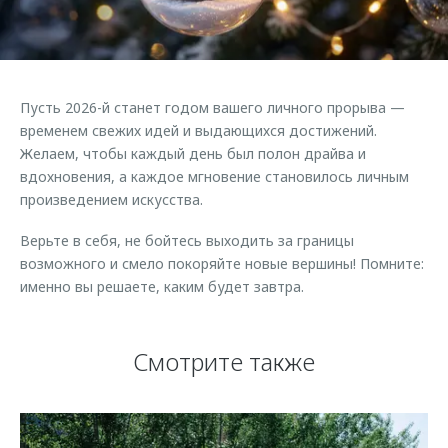
Страхование
Клиентская поддержка
Обратная связь
Кредитный калькулятор
O&J Автоклуб
Аксессуары
Клуб владельцев OMODA
Пусть 2026-й станет годом вашего личного прорыва —
Одежда и сувениры
Приложение O&J
временем свежих идей и выдающихся достижений.
Оригинальные аксессуары
Желаем, чтобы каждый день был полон драйва и
Аксессуары
вдохновения, а каждое мгновение становилось личным
Запчасти
произведением искусства.
Одежда и сувениры
Трейд-ин
Оригинальные аксессуары
Верьте в себя, не бойтесь выходить за границы
Калькулятор трейд-ин
Запчасти
возможного и смело покоряйте новые вершины! Помните:
именно вы решаете, каким будет завтра.
Смотрите также