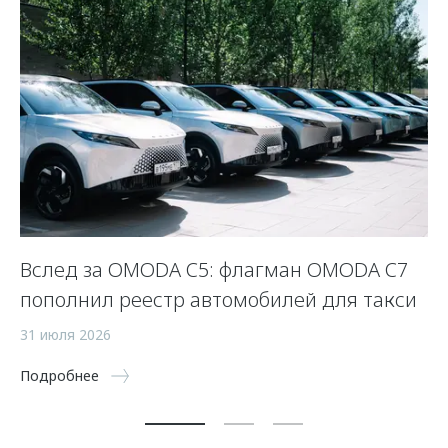
Вслед за OMODA C5: флагман OMODA C7
С
пополнил реестр автомобилей для такси
п
а
31 июля 2026
5 
Подробнее
По